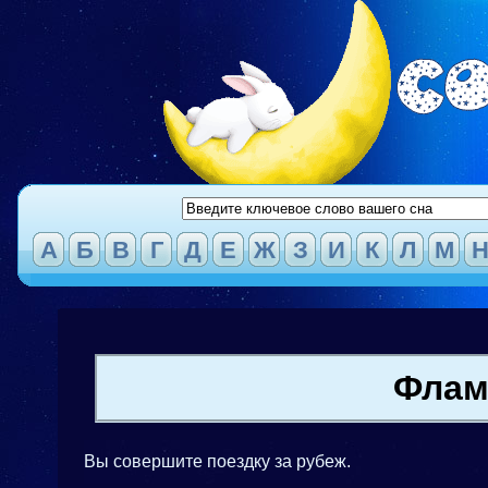
А
Б
В
Г
Д
Е
Ж
З
И
К
Л
М
Флам
Вы совершите поездку за рубеж.