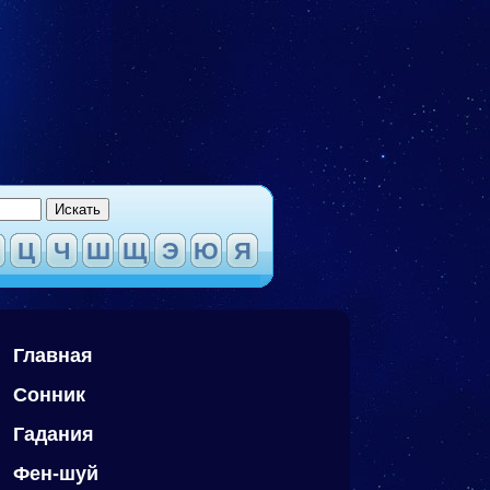
Ц
Ч
Ш
Щ
Э
Ю
Я
Главная
Сонник
Гадания
Фен-шуй