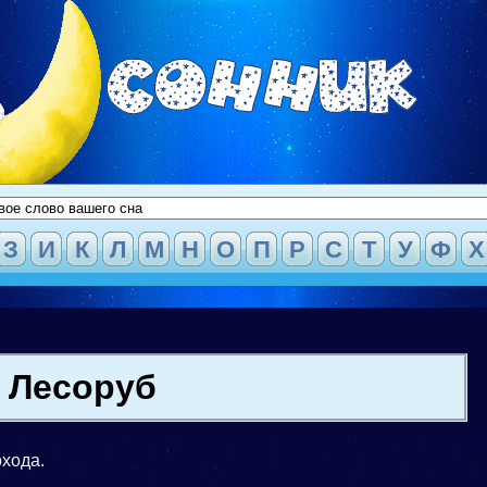
З
И
К
Л
М
Н
О
П
Р
С
Т
У
Ф
Х
Лесоруб
хода.