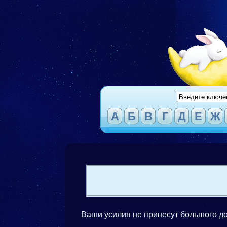
А
Б
В
Г
Д
Е
Ж
Ваши усилия не принесут большого до